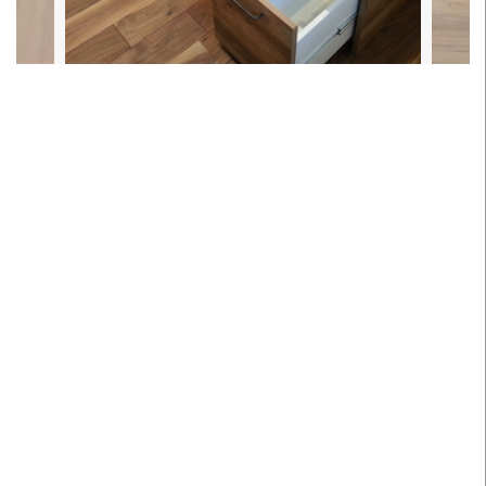
種類
食器棚
材質
天板：メラミン化粧板
本体：ポリメラ仕上げ
抽斗：10杯 ソフトクローズド機能付き