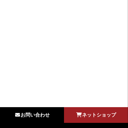
ウッドデッキ
無垢板テーブル
オーダー家具
TV STAND
CABINET
CUPBOARD
DESK
介護施設家具
オフィス什器一式
お問い合わせ
ネットショップ