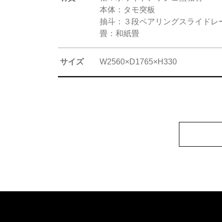
本体：タモ突板
抽斗：３段ペアリングスライドレ
畳：和紙畳
サイズ
W2560×D1765×H330