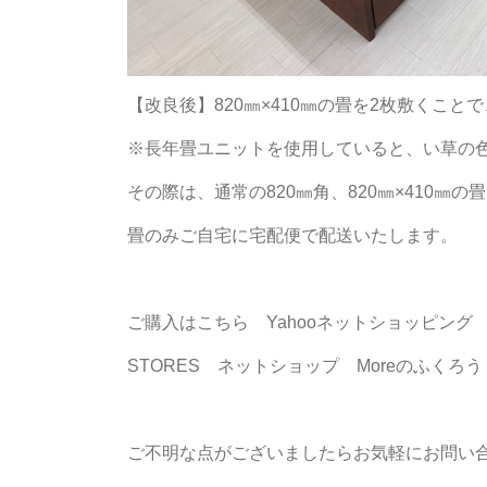
【改良後】820㎜×410㎜の畳を2枚敷くこ
※長年畳ユニットを使用していると、い草の
その際は、通常の820㎜角、820㎜×410㎜
畳のみご自宅に宅配便で配送いたします。
ご購入はこちら Yahooネットショッピング
STORES ネットショップ Moreのふくろう
ご不明な点がございましたらお気軽にお問い