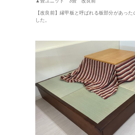
▲畳ユニット 3畳 改良前
【改良前】縁甲板と呼ばれる板部分があった
した。